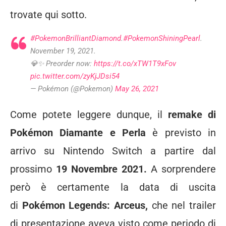
trovate qui sotto.
#PokemonBrilliantDiamond
.
#PokemonShiningPearl
.
November 19, 2021.
💎✨ Preorder now:
https://t.co/xTW1T9xFov
pic.twitter.com/zyKjJDsi54
— Pokémon (@Pokemon)
May 26, 2021
Come potete leggere dunque, il
remake di
Pokémon Diamante e Perla
è previsto in
arrivo su Nintendo Switch a partire dal
prossimo
19 Novembre 2021.
A sorprendere
però è certamente la data di uscita
di
Pokémon Legends: Arceus,
che nel trailer
di presentazione aveva visto come periodo di