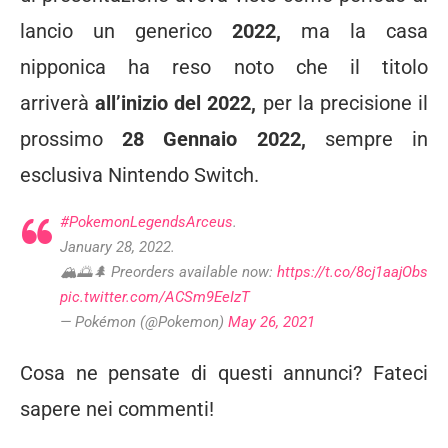
lancio un generico
2022,
ma la casa
nipponica ha reso noto che il titolo
arriverà
all’inizio del 2022,
per la precisione il
prossimo
28 Gennaio 2022,
sempre in
esclusiva Nintendo Switch.
#PokemonLegendsArceus
.
January 28, 2022.
🏔️🌅🌲 Preorders available now:
https://t.co/8cj1aajObs
pic.twitter.com/ACSm9EeIzT
— Pokémon (@Pokemon)
May 26, 2021
Cosa ne pensate di questi annunci? Fateci
sapere nei commenti!