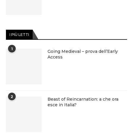
I PIÙ LETTI
1
Going Medieval – prova dell’Early
Access
2
Beast of Reincarnation: a che ora
esce in Italia?