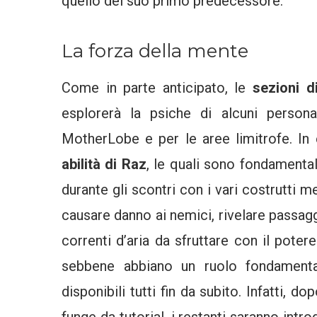
quello del suo primo predecessore.
La forza della mente
Come in parte anticipato, le
sezioni d
esplorerà la psiche di alcuni persona
MotherLobe e per le aree limitrofe.
In
abilità di Raz
, le quali sono fondamentali
durante gli scontri con i vari costrutti m
causare danno ai nemici, rivelare passag
correnti d’aria da sfruttare con il potere
sebbene abbiano un ruolo fondamental
disponibili tutti fin da subito. Infatti, d
funge da tutorial, i restanti saranno intro