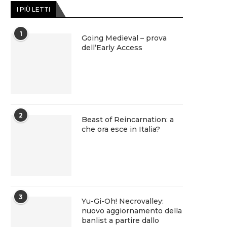
I PIÙ LETTI
1
Going Medieval – prova
dell’Early Access
2
Beast of Reincarnation: a
che ora esce in Italia?
3
Yu-Gi-Oh! Necrovalley:
nuovo aggiornamento della
banlist a partire dallo