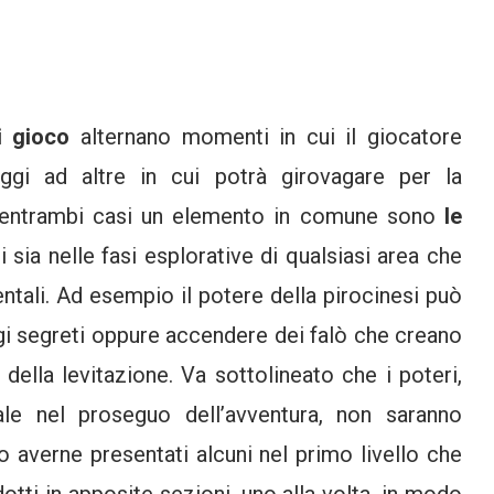
i gioco
alternano momenti in cui il giocatore
ggi ad altre in cui potrà girovagare per la
 entrambi casi un elemento in comune sono
le
 sia nelle fasi esplorative di qualsiasi area che
entali. Ad esempio il potere della pirocinesi può
gi segreti oppure accendere dei falò che creano
 della levitazione. Va sottolineato che i poteri,
e nel proseguo dell’avventura, non saranno
opo averne presentati alcuni nel primo livello che
dotti in apposite sezioni, uno alla volta, in modo