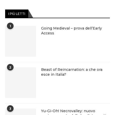
I PIÙ LETTI
1
Going Medieval – prova dell’Early
Access
2
Beast of Reincarnation: a che ora
esce in Italia?
3
Yu-Gi-Oh! Necrovalley: nuovo