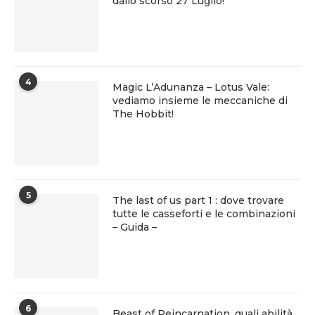
dallo scorso 27 Luglio!
4
Magic L’Adunanza – Lotus Vale:
vediamo insieme le meccaniche di
The Hobbit!
5
The last of us part 1 : dove trovare
tutte le casseforti e le combinazioni
– Guida –
6
Beast of Reincarnation, quali abilità