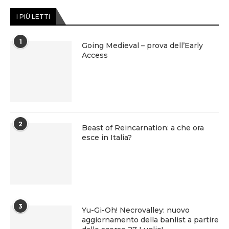
I PIÙ LETTI
1
Going Medieval – prova dell’Early
Access
2
Beast of Reincarnation: a che ora
esce in Italia?
3
Yu-Gi-Oh! Necrovalley: nuovo
aggiornamento della banlist a partire