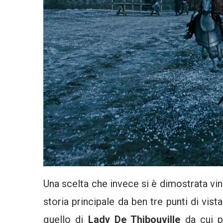
Una scelta che invece si è dimostrata vinc
storia principale da ben tre punti di vista
quello di
Lady De Thibouville
da cui po