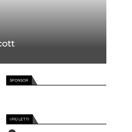
cott
SPONSOR
I PIÙ LETTI