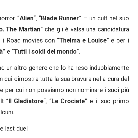
horror “
Alien
“, “
Blade Runner
” – un cult nel suo
o. The Martian
” che gli è valsa una candidatura
er i Road movies con “
Thelma e Louise
” e per i
à
” e “
Tutti i soldi del mondo
“.
o ad un altro genere che lo ha reso indubbiamente
 cui dimostra tutta la sua bravura nella cura del
ione per cui non possiamo non nominare i suoi più
lt “
Il Gladiatore
“, “
Le Crociate
” e il suo primo
lcuni.