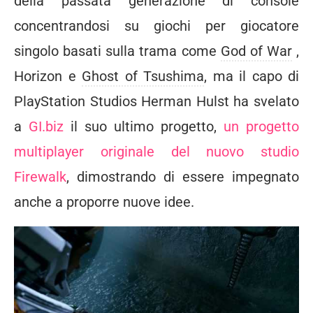
della passata generazione di console
concentrandosi su giochi per giocatore
singolo basati sulla trama come
God of War
,
Horizon e
Ghost of Tsushima
, ma il capo di
PlayStation Studios Herman Hulst ha svelato
a
GI.biz
il
suo ultimo progetto,
un progetto
multiplayer originale
del nuovo studio
Firewalk
, dimostrando di essere impegnato
anche a proporre nuove idee.