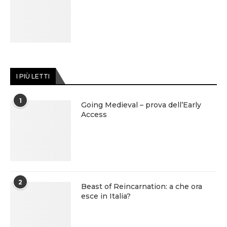
I PIÙ LETTI
1
Going Medieval – prova dell’Early
Access
2
Beast of Reincarnation: a che ora
esce in Italia?