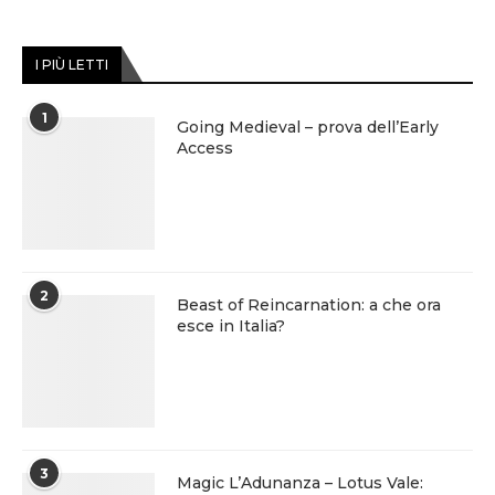
I PIÙ LETTI
1
Going Medieval – prova dell’Early
Access
2
Beast of Reincarnation: a che ora
esce in Italia?
3
Magic L’Adunanza – Lotus Vale: