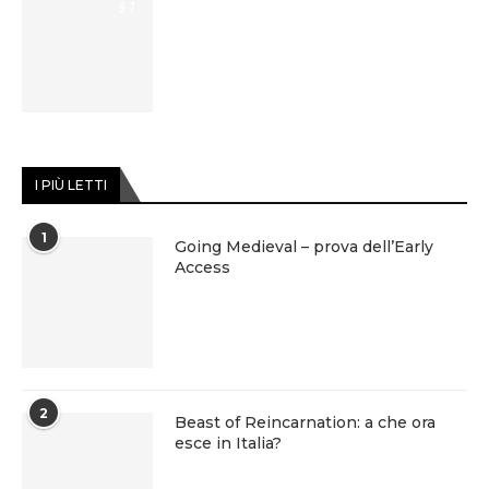
9.7
I PIÙ LETTI
1
Going Medieval – prova dell’Early
Access
2
Beast of Reincarnation: a che ora
esce in Italia?