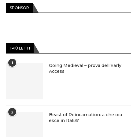
SPONSOR
I PIÙ LETTI
1
Going Medieval – prova dell’Early
Access
2
Beast of Reincarnation: a che ora
esce in Italia?