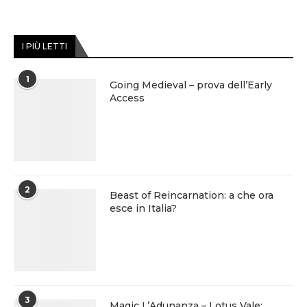
I PIÙ LETTI
1
Going Medieval – prova dell’Early
Access
2
Beast of Reincarnation: a che ora
esce in Italia?
3
Magic L’Adunanza – Lotus Vale: