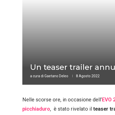
Un teaser trailer annu
a cura di
Gaetano Deleo
8 Agosto 2022
Nelle scorse ore, in occasione dell’
EVO 
picchiaduro
, è stato rivelato il
teaser tr