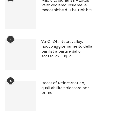
Magic L’Adunanza – Lotus
Vale: vediamo insieme le
meccaniche di The Hobbit!
4
Yu-Gi-Oh! Necrovalley:
nuovo aggiornamento della
banlist a partire dallo
scorso 27 Luglio!
5
Beast of Reincarnation,
quali abilità sbloccare per
prime