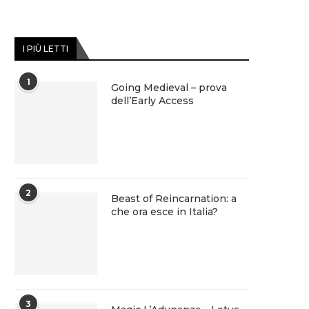
I PIÙ LETTI
1
Going Medieval – prova
dell’Early Access
2
Beast of Reincarnation: a
che ora esce in Italia?
3