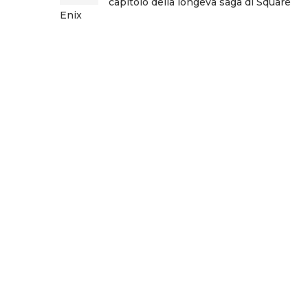
capitolo della longeva saga di Square
Enix