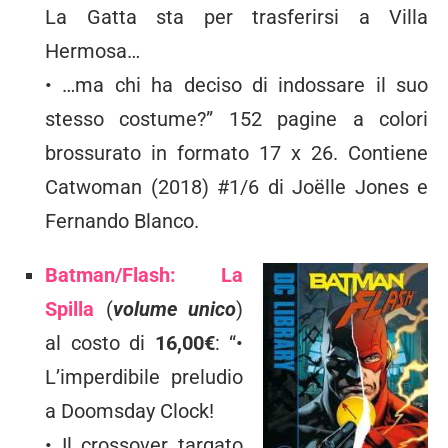
La Gatta sta per trasferirsi a Villa
Hermosa…
• …ma chi ha deciso di indossare il suo
stesso costume?” 152 pagine a colori
brossurato in formato 17 x 26. Contiene
Catwoman (2018) #1/6 di Joëlle Jones e
Fernando Blanco.
Batman/Flash: La
Spilla
(
volume unico
)
al costo di
16,00€
: “•
L’imperdibile preludio
a Doomsday Clock!
• Il crossover targato