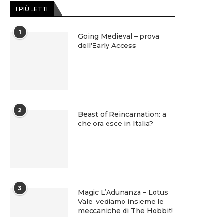
I PIÙ LETTI
1
Going Medieval – prova
dell’Early Access
2
Beast of Reincarnation: a
che ora esce in Italia?
3
Magic L’Adunanza – Lotus
Vale: vediamo insieme le
meccaniche di The Hobbit!