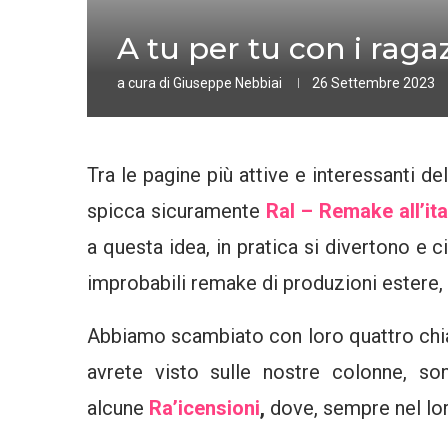
A tu per tu con i ragaz
a cura di
Giuseppe Nebbiai
26 Settembre 2023
Tra le pagine più attive e interessanti d
spicca sicuramente
RaI – Remake all’ita
a questa idea, in pratica si divertono e 
improbabili remake di produzioni estere, 
Abbiamo scambiato con loro quattro chia
avrete visto sulle nostre colonne, s
alcune
Ra’icensioni
,
dove, sempre nel lor