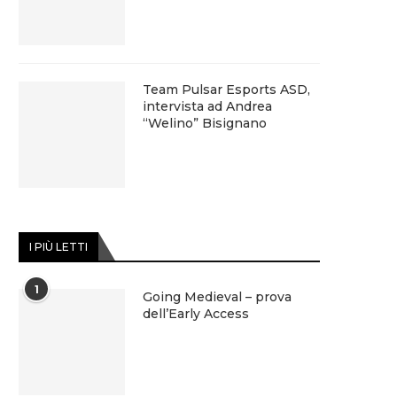
Team Pulsar Esports ASD,
intervista ad Andrea
“Welino” Bisignano
I PIÙ LETTI
1
Going Medieval – prova
dell’Early Access