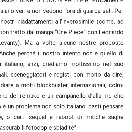
 esce? Dove lo trovo?» Perché effettivamente
siano veri e non vedono l’ora di guardarseli. Per
nostri riadattamenti all’inverosimile (come, ad
action tratto dal manga “One Piece” con Leonardo
Levanty). Ma a volte alcune nostre proposte
 Anche perché il nostro intento non è quello di
a italiano; anzi, crediamo moltissimo nel suo
ali, sceneggiatori e registi con molto da dire,
diare a molti blockbuster internazionali, colmi
stione del remake è un campanello d’allarme che
 è un problema non solo italiano: basti pensare
ney, o certi sequel e reboot di mitiche saghe
scurabili fotocopie sbiadite”.