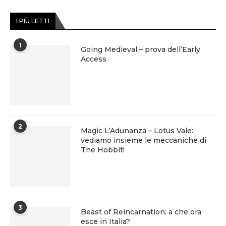
I PIÙ LETTI
1
Going Medieval – prova dell’Early
Access
2
Magic L’Adunanza – Lotus Vale:
vediamo insieme le meccaniche di
The Hobbit!
3
Beast of Reincarnation: a che ora
esce in Italia?