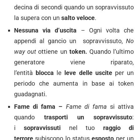
decina di secondi quando un sopravvissuto
la supera con un
salto veloce
.
Nessuna via d’uscita
– Ogni volta che
appendi al gancio un sopravvissuto,
No
way out
ottiene un
token.
Quando l’ultimo
generatore viene riparato,
l’entità
blocca
le
leve delle uscite
per un
periodo che aumenta in base ai token
guadagnati.
Fame di fama –
Fame di fama
si attiva
quando
trasporti un sopravvissuto
:
i
sopravvissuti
nel tuo
raggio di
terrore
subiscono lo status
esposto
per un