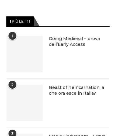
I PIÙ LETTI
1
Going Medieval – prova
dell’Early Access
2
Beast of Reincarnation: a
che ora esce in Italia?
3