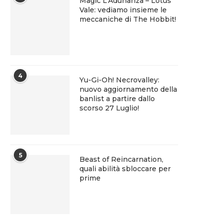
Magic L’Adunanza – Lotus
Vale: vediamo insieme le
meccaniche di The Hobbit!
4
Yu-Gi-Oh! Necrovalley:
nuovo aggiornamento della
banlist a partire dallo
scorso 27 Luglio!
5
Beast of Reincarnation,
quali abilità sbloccare per
prime