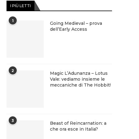
I PIÙ LETTI
1
Going Medieval – prova
dell’Early Access
2
Magic L’Adunanza – Lotus
Vale: vediamo insieme le
meccaniche di The Hobbit!
3
Beast of Reincarnation: a
che ora esce in Italia?