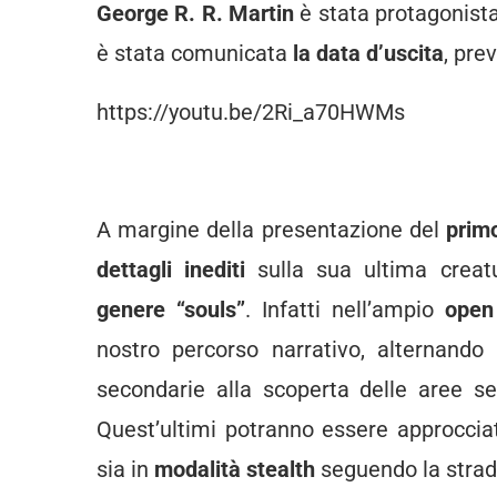
George R. R. Martin
è stata protagonist
è stata comunicata
la data d’uscita
, prev
https://youtu.be/2Ri_a70HWMs
A margine della presentazione del
prim
dettagli inediti
sulla sua ultima creat
genere “souls”
. Infatti nell’ampio
open
nostro percorso narrativo, alternando
secondarie alla scoperta delle aree seg
Quest’ultimi potranno essere approcciat
sia in
modalità stealth
seguendo la strad