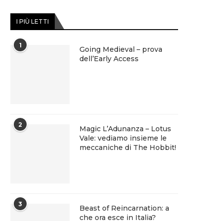
I PIÙ LETTI
1
Going Medieval – prova
dell’Early Access
2
Magic L’Adunanza – Lotus
Vale: vediamo insieme le
meccaniche di The Hobbit!
3
Beast of Reincarnation: a
che ora esce in Italia?