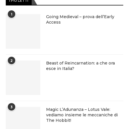
I PIÙ LETTI
1
Going Medieval – prova dell’Early
Access
2
Beast of Reincarnation: a che ora
esce in Italia?
3
Magic L’Adunanza – Lotus Vale:
vediamo insieme le meccaniche di
The Hobbit!