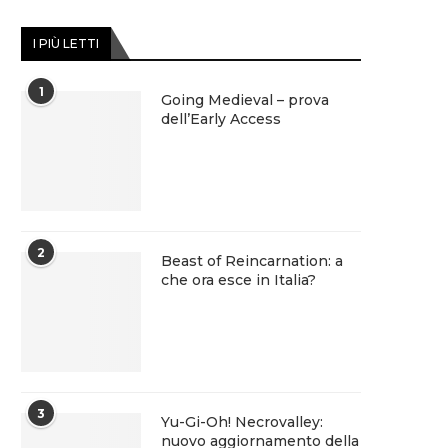
I PIÙ LETTI
1
Going Medieval – prova
dell’Early Access
2
Beast of Reincarnation: a
che ora esce in Italia?
3
Yu-Gi-Oh! Necrovalley:
nuovo aggiornamento della