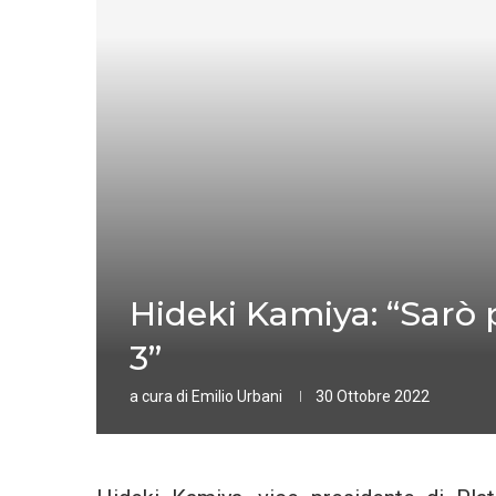
Hideki Kamiya: “Sarò
3”
a cura di
Emilio Urbani
30 Ottobre 2022