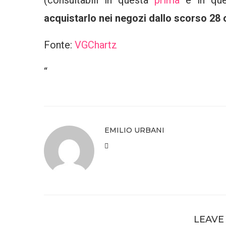
(consultabili in questa
prima
e in qu
acquistarlo nei negozi dallo scorso 28
Fonte:
VGChartz
“
EMILIO URBANI
LEAVE