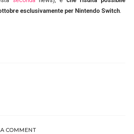
esta
seconda
news), e
che risulta possibile
 ottobre esclusivamente per Nintendo Switch
.
 A COMMENT