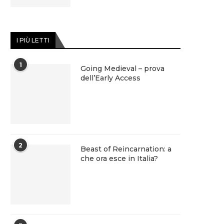
I PIÙ LETTI
1
Going Medieval – prova
dell’Early Access
2
Beast of Reincarnation: a
che ora esce in Italia?