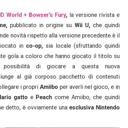
3D World + Bowser’s Fury
,
la versione rivista e
ame,
pubblicato in origine su
Wii U,
che quindi
nde novità rispetto alla versione precedente è il
giocato in
co-op,
sia locale (sfruttando quindi
te gola a coloro che hanno giocato il titolo su
possibilità di giocare a questa nuova
iunge al già corposo pacchetto di contenuti
ollegare i propri
Amiibo
per averli nel gioco, e in
ario gatto
e
Peach
come Amiibo, che quindi
ome detto, è ovviamente una
esclusiva Nintendo