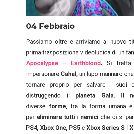
04 Febbraio
Passiamo oltre e arriviamo al nuovo ti
prima trasposizione videoludica di un f
Apocalypse – Earthblood
.
Si tratt
impersonare
Cahal,
un lupo mannaro che 
tornare proprio per salvare i suoi c
distruggendo il
pianeta Gaia.
Il n
diverse
forme,
tra la forma umana e 
per
eliminare tutti i nemici
che ci si pa
PS4, Xbox One, PS5
e
Xbox Series S | X