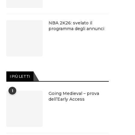
NBA 2K26: svelato il
programma degli annunci
I PIÙ LETTI
1
Going Medieval – prova
dell’Early Access