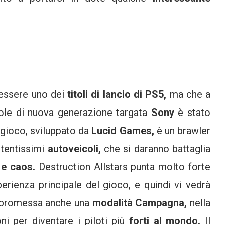
 essere uno dei
titoli di lancio di PS5,
ma che a
sole di nuova generazione targata
Sony
è stato
l gioco, sviluppato da
Lucid Games,
è un brawler
tentissimi
autoveicoli,
che si daranno battaglia
 e caos.
Destruction Allstars punta molto forte
perienza principale del gioco, e quindi vi vedrà
ta promessa anche una
modalità Campagna,
nella
ni per diventare i piloti più
forti al mondo.
Il