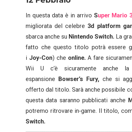
12 Febbraio
In questa data è in arrivo
S
uper Mario 
migliorata del celebre
3d platform g
sbarca anche su
Nintendo Switch.
La gra
fatto che questo titolo potrà essere 
i
Joy-Con
) che
online.
A fare sicuramen
Wii U c’è sicuramente anche la 
espansione
Bowser’s Fury,
che si agg
offerto dal titolo. Sarà anche possibile c
questa data saranno pubblicati anche
M
potremo ritrovare in-game. Il titolo, c
Switch.