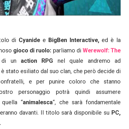
tolo di
Cyanide
e
BigBen Interactive,
ed è la
amoso
gioco di ruolo:
parliamo di
Werewolf: The
a di un
action RPG
nel quale andremo ad
è stato esiliato dal suo clan, che però decide di
onfratelli, e per punire coloro che stanno
ostro personaggio potrà quindi assumere
quella “
animalesca
“, che sarà fondamentale
reranno davanti. Il titolo sarà disponibile su
PC,
.