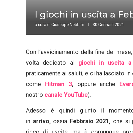
I giochi in uscita a Fe
a cura di
Giuseppe Nebbiai
30 Gennaio 2021
Con l’avvicinamento della fine del mese,
volta dedicato ai
giochi in uscita 
praticamente ai saluti, e ci ha lasciato i
come
Hitman 3
,
oppure anche
Ever
nostro
canale YouTube
).
Adesso è quindi giunto il momen
in
arrivo,
ossia
Febbraio 2021,
che si
ricco di uscite, ma è comunque pro