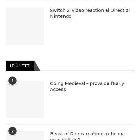
Switch 2: video reaction al Direct di
Nintendo
I PIÙ LETTI
1
Going Medieval – prova dell’Early
Access
2
Beast of Reincarnation: a che ora
esce in Italia?