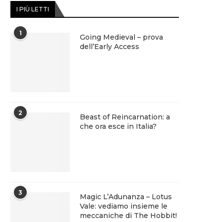
I PIÙ LETTI
1
Going Medieval – prova
dell’Early Access
2
Beast of Reincarnation: a
che ora esce in Italia?
3
Magic L’Adunanza – Lotus
Vale: vediamo insieme le
meccaniche di The Hobbit!