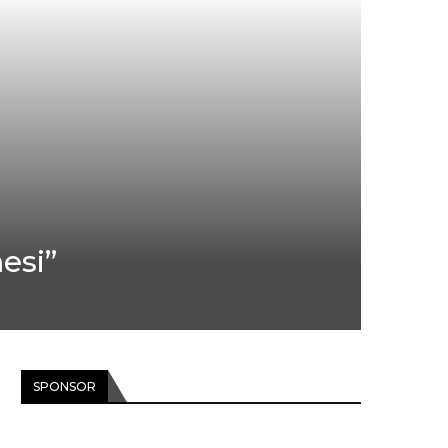
esi”
SPONSOR