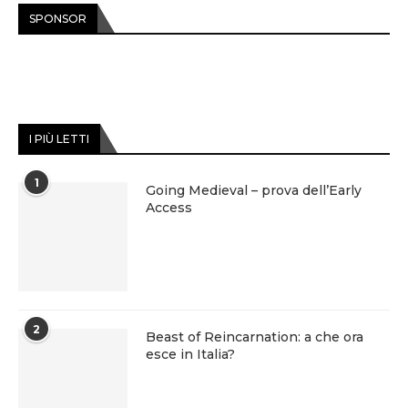
SPONSOR
I PIÙ LETTI
1
Going Medieval – prova dell’Early
Access
2
Beast of Reincarnation: a che ora
esce in Italia?