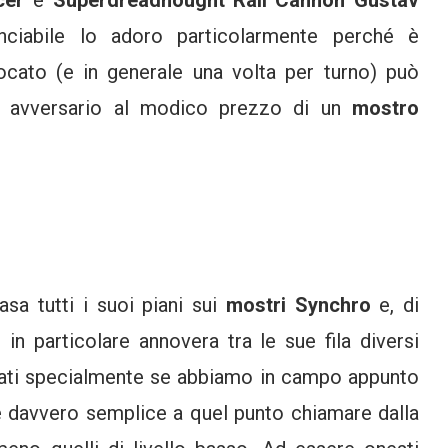
cer
e
Superdreadnought Rail Cannon Gustav
nciabile lo adoro particolarmente perché è
cato (e in generale una volta per turno) può
 avversario al modico prezzo di un
mostro
asa tutti i suoi piani sui
mostri Synchro
e, di
in particolare annovera tra le sue fila diversi
cati specialmente se abbiamo in campo appunto
è davvero semplice a quel punto chiamare dalla