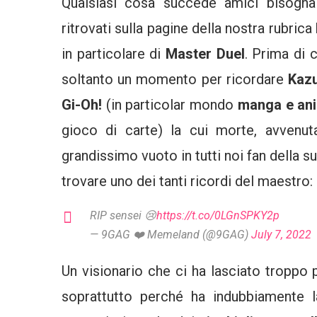
Qualsiasi cosa succede amici bisogna
ritrovati sulla pagine della nostra rubrica
in particolare di
Master Duel
. Prima di 
soltanto un momento per ricordare
Kazu
Gi-Oh!
(in particolar mondo
manga e an
gioco di carte) la cui morte, avvenut
grandissimo vuoto in tutti noi fan della s
trovare uno dei tanti ricordi del maestro:
RIP sensei 😢
https://t.co/0LGnSPKY2p
— 9GAG ❤️ Memeland (@9GAG)
July 7, 2022
Un visionario che ci ha lasciato tropp
soprattutto perché ha indubbiamente l