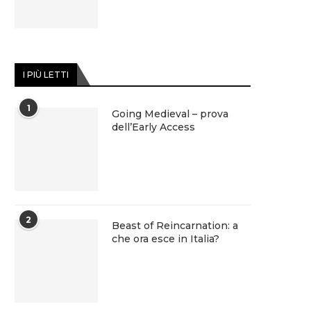
I PIÙ LETTI
1
Going Medieval – prova
dell’Early Access
2
Beast of Reincarnation: a
che ora esce in Italia?