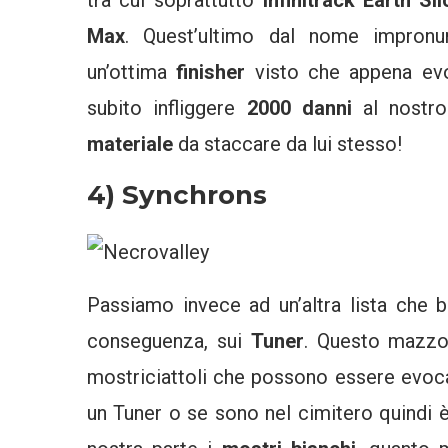
tra cui soprattutto
Infinitrack Earth Sli
Max
. Quest’ultimo dal nome impronu
un’ottima
finisher
visto che appena evo
subito infliggere
2000 danni
al nostro
materiale
da staccare da lui stesso!
4) Synchrons
Passiamo invece ad un’altra lista che b
conseguenza, sui
Tuner
. Questo mazzo 
mostriciattoli che possono essere evo
un Tuner o se sono nel cimitero quindi 