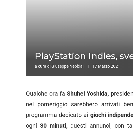
PlayStation Indies, sve
a cura di
Giuseppe Nebbiai
17 Marzo 2021
Qualche ora fa
Shuhei Yoshida,
preside
nel pomeriggio sarebbero arrivati b
programma dedicato ai
giochi indipend
ogni
30 minuti,
questi annunci, con tan