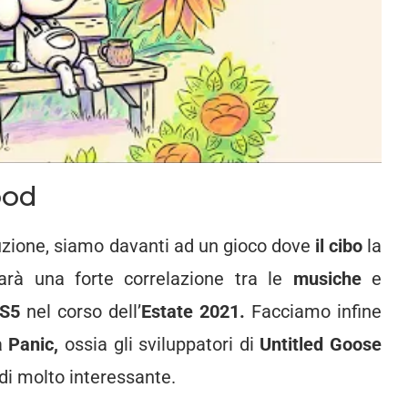
ood
duzione, siamo davanti ad un gioco dove
il cibo
la
sarà una forte correlazione tra le
musiche
e
PS5
nel corso dell’
Estate 2021.
Facciamo infine
a
Panic,
ossia gli sviluppatori di
Untitled Goose
 di molto interessante.