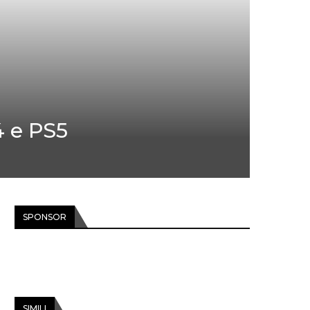
S4 e PS5
SPONSOR
SIMILI