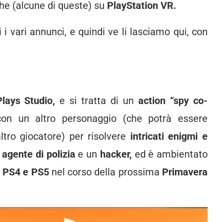
e (alcune di queste) su
PlayStation VR.
i vari annunci, e quindi ve li lasciamo qui, con
Plays Studio,
e si tratta di un
action “spy co-
con un altro personaggio (che potrà essere
tro giocatore) per risolvere
intricati enigmi e
n
agente di polizia
e un
hacker,
ed è ambientato
u
PS4 e PS5
nel corso della prossima
Primavera