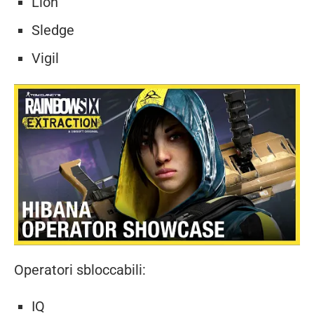
Lion
Sledge
Vigil
Operatori sbloccabili:
IQ