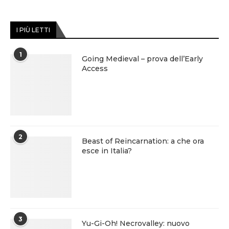
I PIÙ LETTI
1
Going Medieval – prova dell’Early
Access
2
Beast of Reincarnation: a che ora
esce in Italia?
3
Yu-Gi-Oh! Necrovalley: nuovo