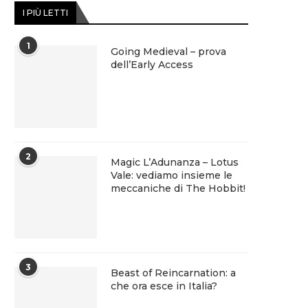
I PIÙ LETTI
1
Going Medieval – prova
dell’Early Access
2
Magic L’Adunanza – Lotus
Vale: vediamo insieme le
meccaniche di The Hobbit!
3
Beast of Reincarnation: a
che ora esce in Italia?