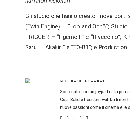
narratori visionari”
.
Gli studio che hanno creato i nove corti
(Twin Engine) – “Lop and Ochō”; Studio
TRIGGER – “I gemelli” e “Il vecchio”; Ki
Saru – “Akakiri” e “T0-B1”; e Production I.
RICCARDO FERRARI
Sono nato con un joypad della prima
Gear Solid e Resident Evil. Da lì no
nuove passioni come il cinema e le se