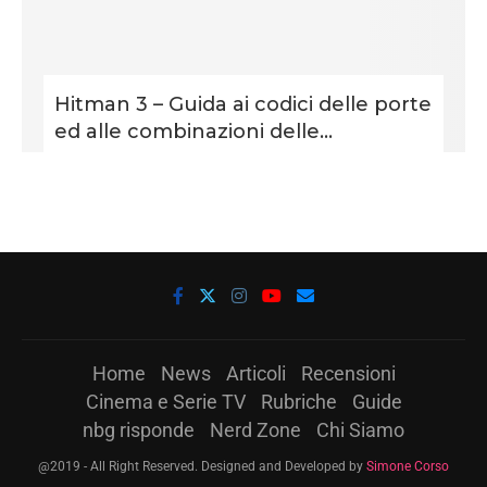
Hitman 3 – Guida ai codici delle porte
ed alle combinazioni delle...
Home
News
Articoli
Recensioni
Cinema e Serie TV
Rubriche
Guide
nbg risponde
Nerd Zone
Chi Siamo
@2019 - All Right Reserved. Designed and Developed by
Simone Corso