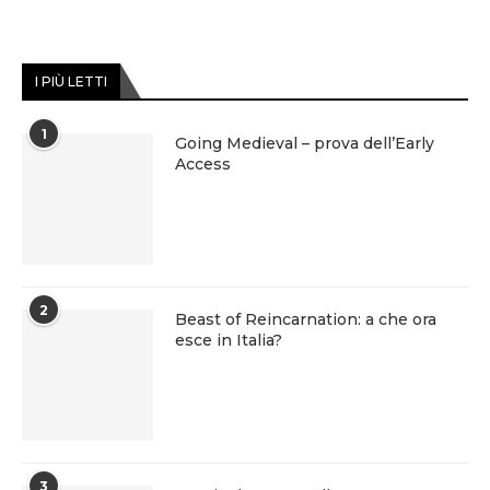
I PIÙ LETTI
1
Going Medieval – prova dell’Early
Access
2
Beast of Reincarnation: a che ora
esce in Italia?
3