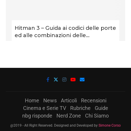
Hitman 3 – Guida ai codici delle porte
ed alle combinazioni delle...
Home
News
Articoli
Recensioni
Cinema e Serie TV
Rubriche
Guide
nbg risponde
Nerd Zone
Chi Siamo
@2019 - All Right Reserved. Designed and Developed by
Simone Corso