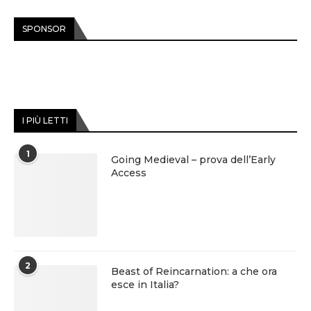
SPONSOR
I PIÙ LETTI
1
Going Medieval – prova dell’Early
Access
2
Beast of Reincarnation: a che ora
esce in Italia?