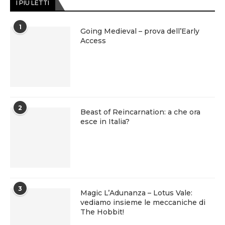
I PIÙ LETTI
1
Going Medieval – prova dell’Early
Access
2
Beast of Reincarnation: a che ora
esce in Italia?
3
Magic L’Adunanza – Lotus Vale:
vediamo insieme le meccaniche di
The Hobbit!