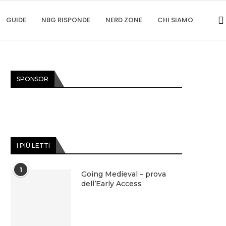
GUIDE
NBG RISPONDE
NERD ZONE
CHI SIAMO
SPONSOR
I PIÙ LETTI
1
Going Medieval – prova
dell’Early Access