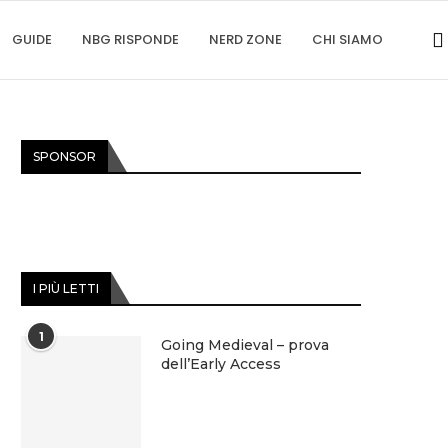
GUIDE
NBG RISPONDE
NERD ZONE
CHI SIAMO
SPONSOR
I PIÙ LETTI
1
Going Medieval – prova
dell’Early Access