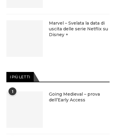
Marvel – Svelata la data di
uscita delle serie Netflix su
Disney +
I PIÙ LETTI
1
Going Medieval – prova
dell’Early Access