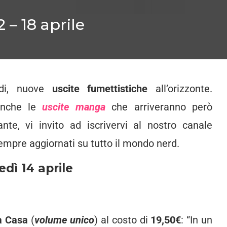
 – 18 aprile
ndi, nuove
uscite fumettistiche
all’orizzonte.
anche le
uscite manga
che arriveranno però
e, vi invito ad iscrivervi al nostro canale
mpre aggiornati su tutto il mondo nerd.
dì 14 aprile
a Casa
(
volume unico
) al costo di
19,50€
: “In un