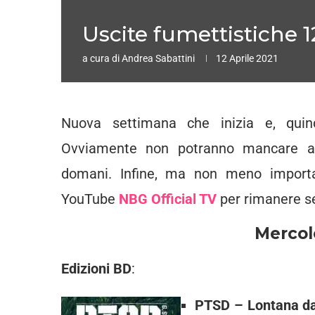
Uscite fumettistiche 12
a cura di
Andrea Sabattini
12 Aprile 2021
Nuova settimana che inizia e, qui
Ovviamente non potranno mancare 
domani. Infine, ma non meno important
YouTube
NBG Official TV
per rimanere se
Mercole
Edizioni BD
:
PTSD – Lontana d