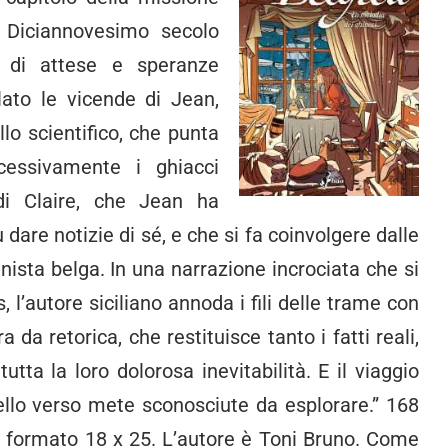
e Diciannovesimo secolo
o di attese e speranze
ato le vicende di Jean,
lo scientifico, che punta
essivamente i ghiacci
 di Claire, che Jean ha
dare notizie di sé, e che si fa coinvolgere dalle
sta belga. In una narrazione incrociata che si
 l’autore siciliano annoda i fili delle trame con
da retorica, che restituisce tanto i fatti reali,
utta la loro dolorosa inevitabilità. E il viaggio
uello verso mete sconosciute da esplorare.” 168
n formato 18 x 25. L’autore è Toni Bruno. Come