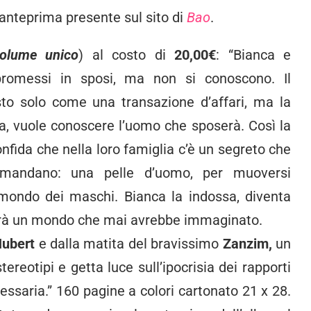
’anteprima presente sul sito di
Bao
.
olume unico
) al costo di
20,00€
: “Bianca e
romessi in sposi, ma non si conoscono. Il
to solo come una transazione d’affari, ma la
a, vuole conoscere l’uomo che sposerà. Così la
nfida che nella loro famiglia c’è un segreto che
amandano: una pelle d’uomo, per muoversi
 mondo dei maschi. Bianca la indossa, diventa
irà un mondo che mai avrebbe immaginato.
ubert
e dalla matita del bravissimo
Zanzim,
un
ereotipi e getta luce sull’ipocrisia dei rapporti
cessaria.” 160 pagine a colori cartonato 21 x 28.