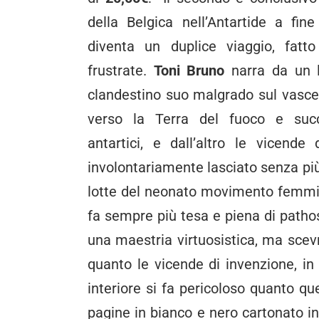
della Belgica nell’Antartide a fin
diventa un duplice viaggio, fatt
frustrate.
Toni Bruno
narra da un l
clandestino suo malgrado sul vascel
verso la Terra del fuoco e succ
antartici, e dall’altro le vicende
involontariamente lasciato senza più 
lotte del neonato movimento femmini
fa sempre più tesa e piena di pathos,
una maestria virtuosistica, ma scevra 
quanto le vicende di invenzione, in t
interiore si fa pericoloso quanto q
pagine in bianco e nero cartonato i