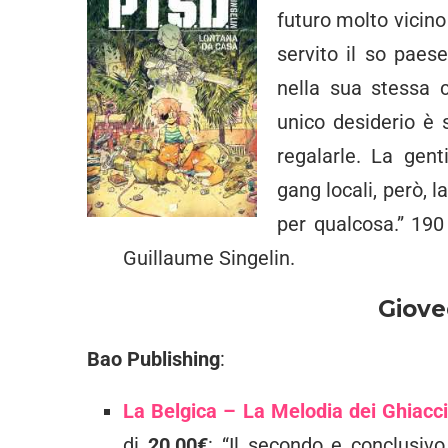
futuro molto vicino
servito il so paes
nella sua stessa c
unico desiderio è s
regalarle. La gent
gang locali, però, 
per qualcosa.” 190
Guillaume Singelin.
Giove
Bao Publishing
:
La Belgica – La Melodia dei Ghiacc
di
20,00€
: “Il secondo e conclusivo