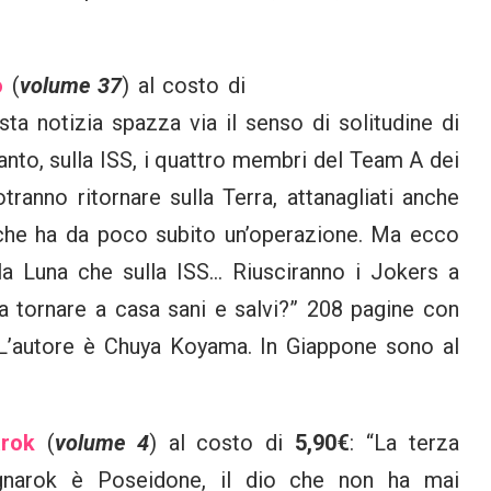
o
(
volume 37
) al costo di
sta notizia spazza via il senso di solitudine di
tanto, sulla ISS, i quattro membri del Team A dei
tranno ritornare sulla Terra, attanagliati anche
y, che ha da poco subito un’operazione. Ma ecco
a Luna che sulla ISS… Riusciranno i Jokers a
a tornare a casa sani e salvi?” 208 pagine con
L’autore è Chuya Koyama. In Giappone sono al
rok
(
volume 4
) al costo di
5,90€
: “La terza
Ragnarok è Poseidone, il dio che non ha mai