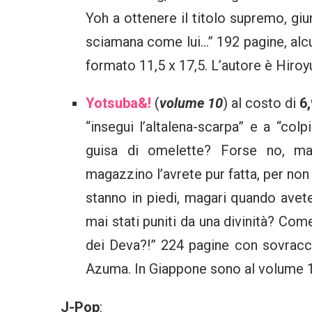
Yoh a ottenere il titolo supremo, gi
sciamana come lui…” 192 pagine, alc
formato 11,5 x 17,5. L’autore è Hiroy
Yotsuba&!
(
volume 10
) al costo di
6
“insegui l’altalena-scarpa” e a “col
guisa di omelette? Forse no, ma
magazzino l’avrete pur fatta, per non
stanno in piedi, magari quando avet
mai stati puniti da una divinità? Com
dei Deva?!” 224 pagine con sovracc
Azuma. In Giappone sono al volume 
J-Pop
: