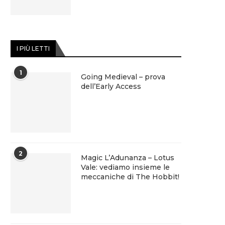
I PIÙ LETTI
1
Going Medieval – prova
dell’Early Access
2
Magic L’Adunanza – Lotus
Vale: vediamo insieme le
meccaniche di The Hobbit!