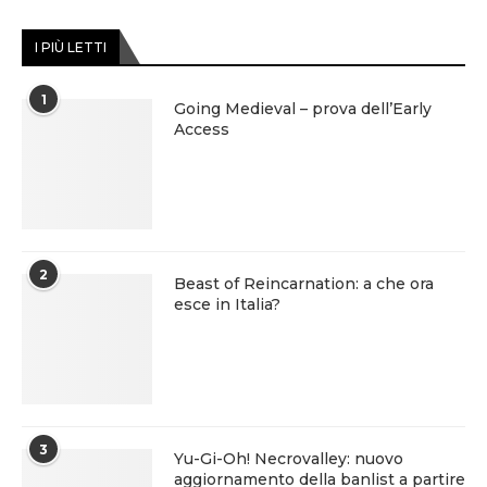
I PIÙ LETTI
1
Going Medieval – prova dell’Early
Access
2
Beast of Reincarnation: a che ora
esce in Italia?
3
Yu-Gi-Oh! Necrovalley: nuovo
aggiornamento della banlist a partire