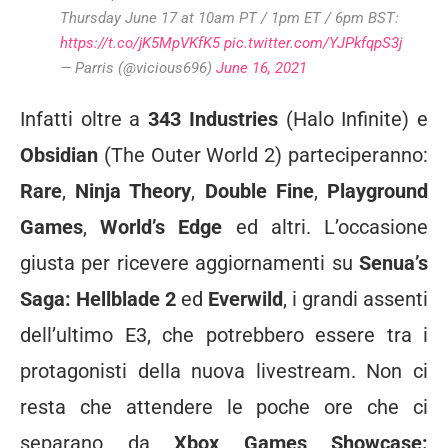
Thursday June 17 at 10am PT / 1pm ET / 6pm BST:
https://t.co/jK5MpVKfK5
pic.twitter.com/YJPkfqpS3j
— Parris (@vicious696)
June 16, 2021
Infatti oltre a
343 Industries
(Halo Infinite) e
Obsidian
(The Outer World 2) parteciperanno:
Rare
,
Ninja Theory
,
Double Fine
,
Playground
Games
,
World’s Edge
ed altri. L’occasione
giusta per ricevere aggiornamenti su
Senua’s
Saga: Hellblade 2
ed
Everwild
, i grandi assenti
dell’ultimo E3, che potrebbero essere tra i
protagonisti della nuova livestream. Non ci
resta che attendere le poche ore che ci
separano da
Xbox Games Showcase: