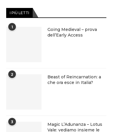
I PIÙ LETTI
1
Going Medieval – prova
dell’Early Access
2
Beast of Reincarnation: a
che ora esce in Italia?
3
Magic L’Adunanza – Lotus
Vale: vediamo insieme le