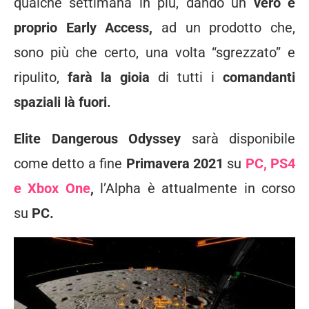
qualche settimana in più, dando un
vero e
proprio Early Access,
ad un prodotto che,
sono più che certo, una volta “sgrezzato” e
ripulito,
farà la gioia
di tutti i
comandanti
spaziali là fuori.
Elite Dangerous Odyssey
sarà disponibile
come detto a fine
Primavera 2021
su
PC, PS4
e Xbox One
,
l’Alpha è attualmente in corso
su
PC.