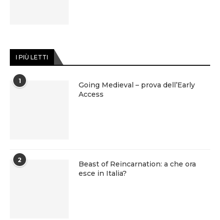
I PIÙ LETTI
1
Going Medieval – prova dell’Early
Access
2
Beast of Reincarnation: a che ora
esce in Italia?