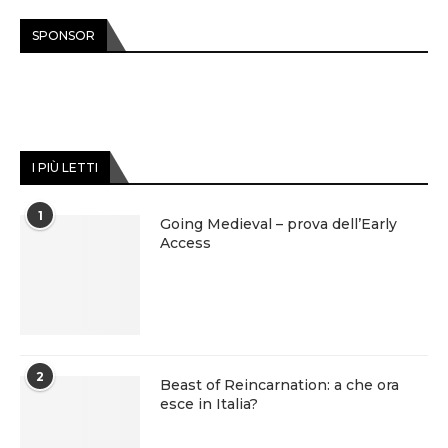
SPONSOR
I PIÙ LETTI
1
Going Medieval – prova dell’Early
Access
2
Beast of Reincarnation: a che ora
esce in Italia?