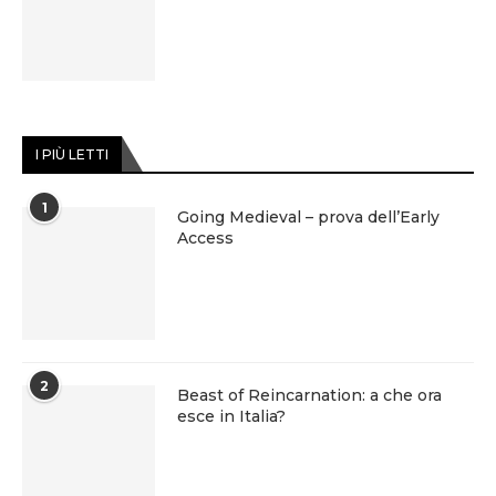
I PIÙ LETTI
1
Going Medieval – prova dell’Early
Access
2
Beast of Reincarnation: a che ora
esce in Italia?