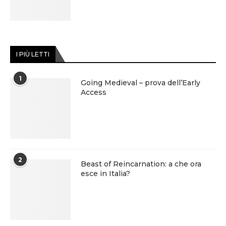
I PIÙ LETTI
1
Going Medieval – prova dell’Early
Access
2
Beast of Reincarnation: a che ora
esce in Italia?