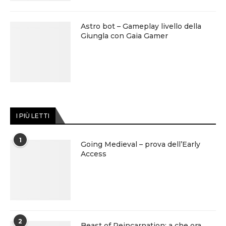
Astro bot – Gameplay livello della
Giungla con Gaia Gamer
I PIÙ LETTI
1
Going Medieval – prova dell’Early
Access
2
Beast of Reincarnation: a che ora