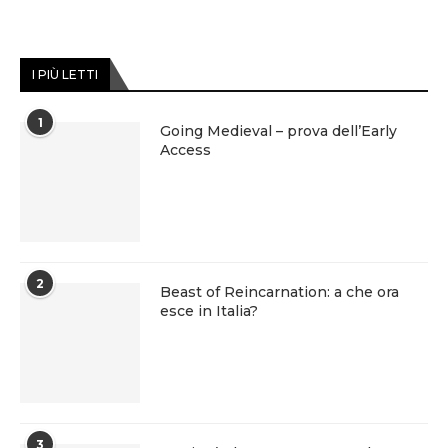
I PIÙ LETTI
1
Going Medieval – prova dell’Early
Access
2
Beast of Reincarnation: a che ora
esce in Italia?
3