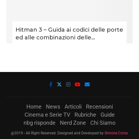
Hitman 3 – Guida ai codici delle porte
ed alle combinazioni delle...
Home
News
Articoli
Recensioni
Cinema e Serie TV
Rubriche
Guide
nbg risponde
Nerd Zone
Chi Siamo
@2019 - All Right Reserved. Designed and Developed by
Simone Corso