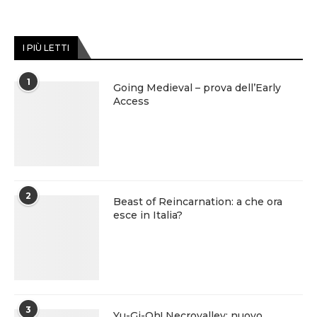
I PIÙ LETTI
1
Going Medieval – prova dell’Early
Access
2
Beast of Reincarnation: a che ora
esce in Italia?
3
Yu-Gi-Oh! Necrovalley: nuovo