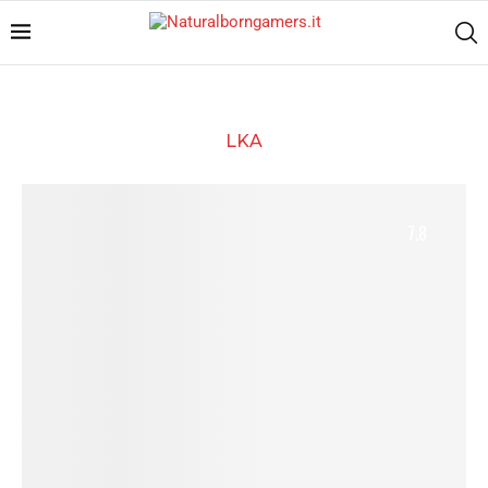
LKA
7.8