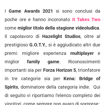
I
Game Awards 2021
si sono conclusi da
poche ore e hanno incoronato
It Takes Two
come
miglior titolo della stagione videoludica
.
Il capolavoro di
Hazelight Studios
, oltre al
prestigioso
G.O.T.Y.
, si è aggiudicato altri due
premi: migliore esperienza
multiplayer
e
miglior
family game
. Riconoscimenti
importanti sia per
Forza Horizon 5
, trionfatore
in tre categorie sia per
Kena: Bridge of
Spirits
, dominatore della categoria indie. Qui
di seguito vi riportiamo l’elenco completo dei
vincitori, come sempre non avaro di sorprese: