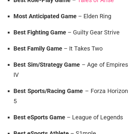
Best Role-Play Game
–
Tales of Arise
Most Anticipated Game
– Elden Ring
Best Fighting Game
– Guilty Gear Strive
Best Family Game
– It Takes Two
Best Sim/Strategy Game
– Age of Empires
IV
Best Sports/Racing Game
– Forza Horizon
5
Best eSports Game
– League of Legends
Best eSports Athlete
– S1mple